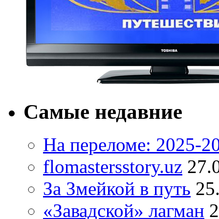
Самые недавние
На переломе: 2025-2
flomastersstory.uz
27.
За Змейкой в путь
25
«Завадской» лагман
2