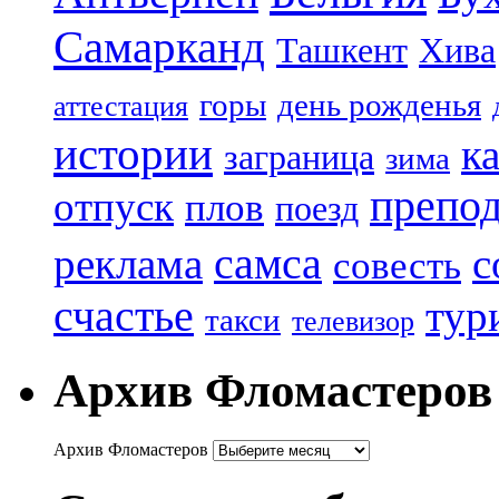
Самарканд
Ташкент
Хива
горы
день рожденья
аттестация
истории
к
заграница
зима
препод
отпуск
плов
поезд
реклама
самса
с
совесть
счастье
тур
такси
телевизор
Архив Фломастеров
Архив Фломастеров