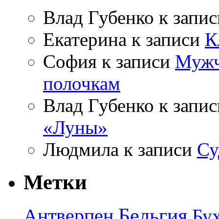
Влад Губенко
к запи
Екатерина
к записи
К
София
к записи
Мужч
полочкам
Влад Губенко
к запи
«Луны»
Людмила
к записи
Су
Метки
Бельгия
Антверпен
Бу