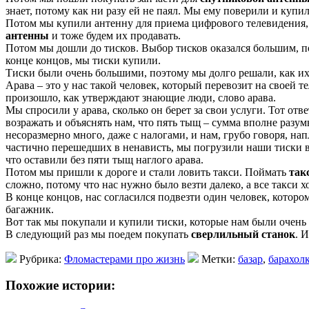
знает, потому как ни разу ей не паял. Мы ему поверили и купи
Потом мы купили антенну для приема цифрового телевидения, 
антенны
и тоже будем их продавать.
Потом мы дошли до тисков. Выбор тисков оказался большим, по
конце концов, мы тиски купили.
Тиски были очень большими, поэтому мы долго решали, как их л
Арава – это у нас такой человек, который перевозит на своей 
произошло, как утверждают знающие люди, слово арава.
Мы спросили у арава, сколько он берет за свои услуги. Тот отв
возражать и объяснять нам, что пять тыщ – сумма вполне разум
несоразмерно много, даже с налогами, и нам, грубо говоря, на
частично перешедших в ненависть, мы погрузили наши тиски в 
что оставили без пяти тыщ наглого арава.
Потом мы пришли к дороге и стали ловить такси. Поймать
так
сложно, потому что нас нужно было везти далеко, а все такси х
В конце концов, нас согласился подвезти один человек, которо
багажник.
Вот так мы покупали и купили тиски, которые нам были очень
В следующий раз мы поедем покупать
сверлильный станок
. 
Рубрика:
Фломастерами про жизнь
Метки:
базар
,
барахол
Похожие истории: