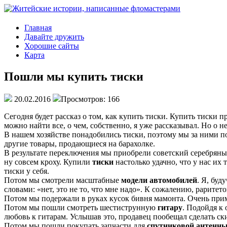
Главная
Давайте дружить
Хорошие сайты
Карта
Пошли мы купить тиски
20.02.2016
Просмотров: 166
Сегодня будет рассказ о том, как купить тиски. Купить тиски п
можно найти все, о чем, собственно, я уже рассказывал. Но о 
В нашем хозяйстве понадобились тиски, поэтому мы за ними по
другие товары, продающиеся на барахолке.
В результате переключения мы приобрели советский серебряный
ну совсем кроху. Купили
тиски
настолько удачно, что у нас их
тиски у себя.
Потом мы смотрели масштабные
модели автомобилей
. Я, бу
словами: «нет, это не то, что мне надо». К сожалению, раритет
Потом мы подержали в руках кусок бивня мамонта. Очень приме
Потом мы пошли смотреть шестиструнную
гитару
. Подойдя к
любовь к гитарам. Услышав это, продавец пообещал сделать скид
Потом мы пошли покупать запчасти для
спутниковой антенн