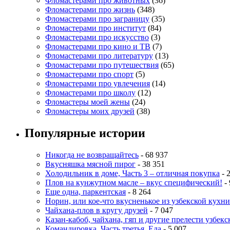
Фломастерами про животных
(36)
Фломастерами про жизнь
(348)
Фломастерами про заграницу
(35)
Фломастерами про институт
(84)
Фломастерами про искусство
(3)
Фломастерами про кино и ТВ
(7)
Фломастерами про литературу
(13)
Фломастерами про путешествия
(65)
Фломастерами про спорт
(5)
Фломастерами про увлечения
(14)
Фломастерами про школу
(12)
Фломастеры моей жены
(24)
Фломастеры моих друзей
(38)
Популярные истории
Никогда не возвращайтесь
- 68 937
Вкусняшка мясной пирог
- 38 351
Холодильник в доме, Часть 3 – отличная покупка
- 
Плов на кунжутном масле – вкус специфический!
- 
Еще одна, паркентская
- 8 264
Норин, или кое-что вкусненькое из узбекской кухни
Чайхана-плов в кругу друзей
- 7 047
Казан-кабоб, чайхана, гяп и другие прелести узбек
Командировка. Часть третья. Еда
- 5 007