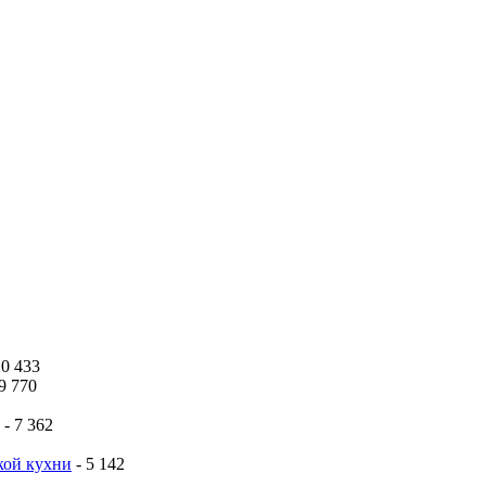
20 433
9 770
- 7 362
ской кухни
- 5 142