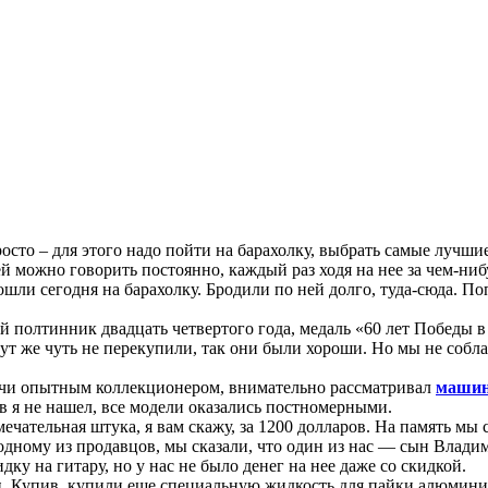
росто – для этого надо пойти на барахолку, выбрать самые лучши
ней можно говорить постоянно, каждый раз ходя на нее за чем-ни
шли сегодня на барахолку. Бродили по ней долго, туда-сюда. По
 полтинник двадцать четвертого года, медаль «60 лет Победы в
 тут же чуть не перекупили, так они были хороши. Но мы не со
дучи опытным коллекционером, внимательно рассматривал
маши
ов я не нашел, все модели оказались постномерными.
чательная штука, я вам скажу, за 1200 долларов. На память мы 
 одному из продавцов, мы сказали, что один из нас — сын Влади
ку на гитару, но у нас не было денег на нее даже со скидкой.
ы
. Купив, купили еще специальную жидкость для пайки алюминия.