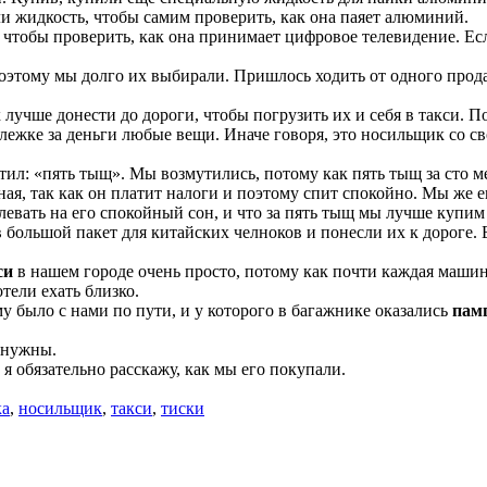
ли жидкость, чтобы самим проверить, как она паяет алюминий.
чтобы проверить, как она принимает цифровое телевидение. Есл
этому мы долго их выбирали. Пришлось ходить от одного продав
учше донести до дороги, чтобы погрузить их и себя в такси. По
тележке за деньги любые вещи. Иначе говоря, это носильщик со с
етил: «пять тыщ». Мы возмутились, потому как пять тыщ за сто м
ная, так как он платит налоги и поэтому спит спокойно. Мы же 
плевать на его спокойный сон, и что за пять тыщ мы лучше купим
большой пакет для китайских челноков и понесли их к дороге. 
си
в нашем городе очень просто, потому как почти каждая машина
отели ехать близко.
му было с нами по пути, и у которого в багажнике оказались
пам
 нужны.
И я обязательно расскажу, как мы его покупали.
ка
,
носильщик
,
такси
,
тиски