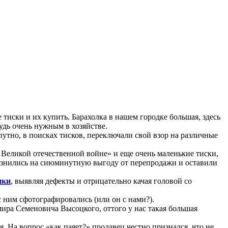
е тиски и их купить. Барахолка в нашем городке большая, здесь
будь очень нужным в хозяйстве.
путно, в поисках тисков, переключали свой взор на различные
 Великой отечественной войне» и еще очень маленькие тиски,
блазнились на сиюминутную выгоду от перепродажи и оставили
нки
, выявляя дефекты и отрицательно качая головой со
с ним сфотографировались (или он с нами?).
мира Семеновича Высоцкого, оттого у нас такая большая
 На вопрос «как паяет?» продавец честно признался, что не