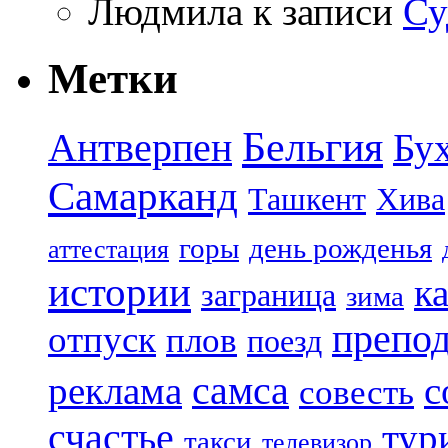
Людмила
к записи
Су
Метки
Бельгия
Антверпен
Бу
Самарканд
Ташкент
Хива
горы
день рожденья
аттестация
истории
к
заграница
зима
препод
отпуск
плов
поезд
реклама
самса
с
совесть
счастье
тур
такси
телевизор