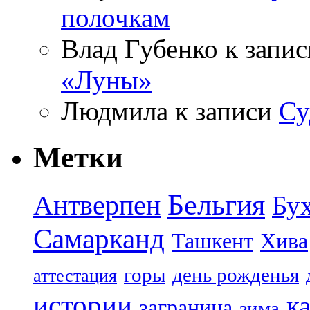
полочкам
Влад Губенко
к запи
«Луны»
Людмила
к записи
Су
Метки
Бельгия
Антверпен
Бу
Самарканд
Ташкент
Хива
горы
день рожденья
аттестация
истории
к
заграница
зима