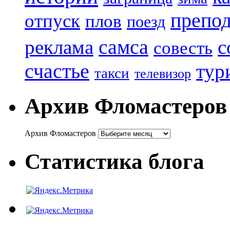
препод
отпуск
плов
поезд
реклама
самса
с
совесть
счастье
тур
такси
телевизор
Архив Фломастеров
Архив Фломастеров
Статистика блога