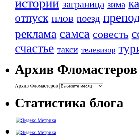
истории
к
заграница
зима
препод
отпуск
плов
поезд
реклама
самса
с
совесть
счастье
тур
такси
телевизор
Архив Фломастеров
Архив Фломастеров
Статистика блога