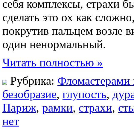
себя комплексы, страхи бы
сделать это ох как сложно
покрутив пальцем возле в
один ненормальный.
Читать полностью »
Рубрика:
Фломастерами 
безобразие
,
глупость
,
дур
Париж
,
рамки
,
страхи
,
ст
нет