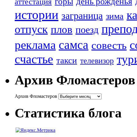
горы
день рожденья
аттестация
истории
к
заграница
зима
препод
отпуск
плов
поезд
реклама
самса
с
совесть
счастье
тур
такси
телевизор
Архив Фломастеров
Архив Фломастеров
Статистика блога