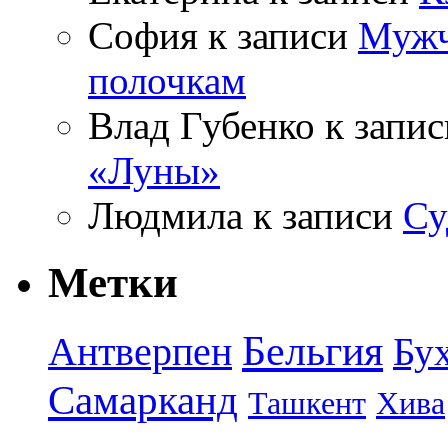
София
к записи
Мужч
полочкам
Влад Губенко
к запи
«Луны»
Людмила
к записи
Су
Метки
Бельгия
Антверпен
Бу
Самарканд
Ташкент
Хива