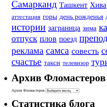
Самарканд
Ташкент
Хива
горы
день рожденья
аттестация
истории
к
заграница
зима
препод
отпуск
плов
поезд
реклама
самса
с
совесть
счастье
тур
такси
телевизор
Архив Фломастеров
Архив Фломастеров
Статистика блога