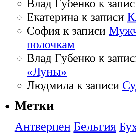
Влад Губенко
к запи
Екатерина
к записи
К
София
к записи
Мужч
полочкам
Влад Губенко
к запи
«Луны»
Людмила
к записи
Су
Метки
Бельгия
Антверпен
Бу