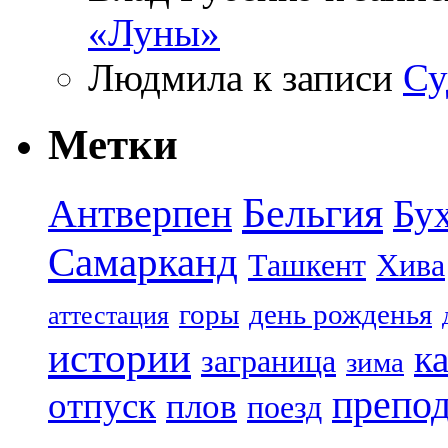
«Луны»
Людмила
к записи
Су
Метки
Бельгия
Антверпен
Бу
Самарканд
Ташкент
Хива
горы
день рожденья
аттестация
истории
к
заграница
зима
препод
отпуск
плов
поезд