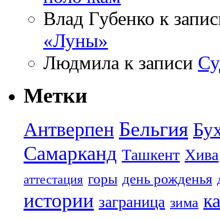
Влад Губенко
к запи
«Луны»
Людмила
к записи
Су
Метки
Бельгия
Антверпен
Бу
Самарканд
Ташкент
Хива
горы
день рожденья
аттестация
истории
к
заграница
зима