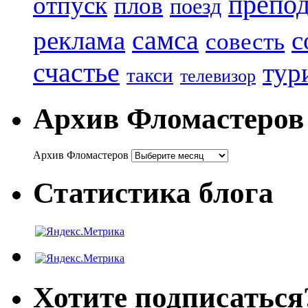
препод
отпуск
плов
поезд
реклама
самса
с
совесть
счастье
тур
такси
телевизор
Архив Фломастеров
Архив Фломастеров
Статистика блога
Хотите подписаться